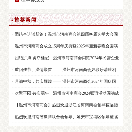
推荐新闻
· 团结奋进谋新篇！温州市河南商会第四届换届选举大会圆
满举行
· 温州市河南商会成立15周年庆典暨2025年迎新春晚会圆满
落幕
· 团结拼搏 勇夺桂冠丨温州市河南商会闪耀2024年民营企业
家节运动会！
· 重阳佳节、温情聚首 —— 温州市河南商会妇联乐清胜利
塘公园茶话会及露营烧烤活动纪实
· 月满中秋，共庆辉煌 —— 温州市河南商会2024年国庆国
秋双节活动精彩纷呈
· 欢聚平阳 共庆端午丨温州市河南商会2024联谊活动圆满成
功！
· 【温州市河南商会】热烈欢迎浙江省河南商会领导莅临指
导！
· 热烈欢迎河南省豫商联合会领导、延安市宝塔区领导莅临
商会视察指导工作