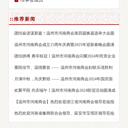
推荐新闻
· 团结奋进谋新篇！温州市河南商会第四届换届选举大会圆
满举行
· 温州市河南商会成立15周年庆典暨2025年迎新春晚会圆满
落幕
· 团结拼搏 勇夺桂冠丨温州市河南商会闪耀2024年民营企业
家节运动会！
· 重阳佳节、温情聚首 —— 温州市河南商会妇联乐清胜利
塘公园茶话会及露营烧烤活动纪实
· 月满中秋，共庆辉煌 —— 温州市河南商会2024年国庆国
秋双节活动精彩纷呈
· 欢聚平阳 共庆端午丨温州市河南商会2024联谊活动圆满成
功！
· 【温州市河南商会】热烈欢迎浙江省河南商会领导莅临指
导！
· 热烈欢迎河南省豫商联合会领导、延安市宝塔区领导莅临
商会视察指导工作