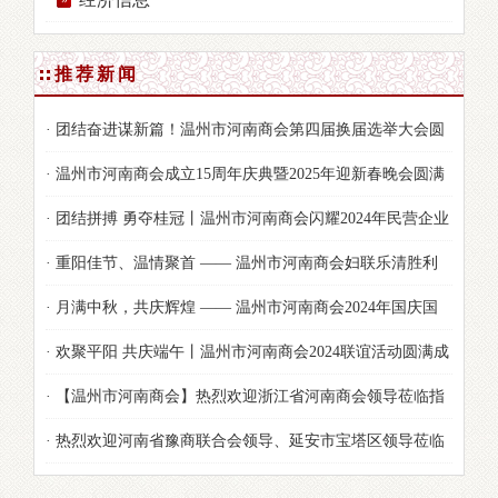
推荐新闻
· 团结奋进谋新篇！温州市河南商会第四届换届选举大会圆
满举行
· 温州市河南商会成立15周年庆典暨2025年迎新春晚会圆满
落幕
· 团结拼搏 勇夺桂冠丨温州市河南商会闪耀2024年民营企业
家节运动会！
· 重阳佳节、温情聚首 —— 温州市河南商会妇联乐清胜利
塘公园茶话会及露营烧烤活动纪实
· 月满中秋，共庆辉煌 —— 温州市河南商会2024年国庆国
秋双节活动精彩纷呈
· 欢聚平阳 共庆端午丨温州市河南商会2024联谊活动圆满成
功！
· 【温州市河南商会】热烈欢迎浙江省河南商会领导莅临指
导！
· 热烈欢迎河南省豫商联合会领导、延安市宝塔区领导莅临
商会视察指导工作