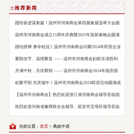
推荐新闻
· 团结奋进谋新篇！温州市河南商会第四届换届选举大会圆
满举行
· 温州市河南商会成立15周年庆典暨2025年迎新春晚会圆满
落幕
· 团结拼搏 勇夺桂冠丨温州市河南商会闪耀2024年民营企业
家节运动会！
· 重阳佳节、温情聚首 —— 温州市河南商会妇联乐清胜利
塘公园茶话会及露营烧烤活动纪实
· 月满中秋，共庆辉煌 —— 温州市河南商会2024年国庆国
秋双节活动精彩纷呈
· 欢聚平阳 共庆端午丨温州市河南商会2024联谊活动圆满成
功！
· 【温州市河南商会】热烈欢迎浙江省河南商会领导莅临指
导！
· 热烈欢迎河南省豫商联合会领导、延安市宝塔区领导莅临
商会视察指导工作
当前位置：
首页
> 典故中原