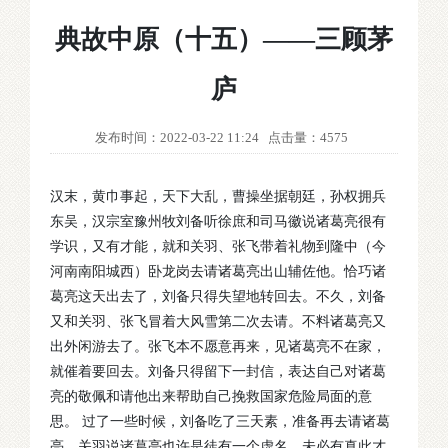
典故中原（十五）——三顾茅
庐
发布时间：2022-03-22 11:24
点击量：4575
汉末，黄巾事起，天下大乱，曹操坐据朝廷，孙权拥兵
东吴，汉宗室豫州牧刘备听徐庶和司马徽说诸葛亮很有
学识，又有才能，就和关羽、张飞带着礼物到隆中（今
河南南阳城西）卧龙岗去请诸葛亮出山辅佐他。恰巧诸
葛亮这天出去了，刘备只得失望地转回去。不久，刘备
又和关羽、张飞冒着大风雪第二次去请。不料诸葛亮又
出外闲游去了。张飞本不愿意再来，见诸葛亮不在家，
就催着要回去。刘备只得留下一封信，表达自己对诸葛
亮的敬佩和请他出来帮助自己挽救国家危险局面的意
思。 过了一些时候，刘备吃了三天素，准备再去请诸葛
亮。关羽说诸葛亮也许是徒有一个虚名，未必有真此才