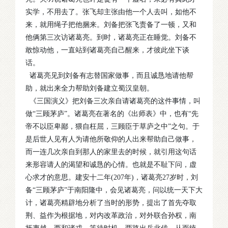
实学，不用去了。张飞却主张由他一个人去叫，如他不
来，就用绳子把他捆来。刘备把张飞责备了一顿，又和
他俩第三次访诸葛亮。到时，诸葛亮正在睡觉。刘备不
敢惊动他，一直站到诸葛亮自己醒来，才彼此坐下谈
话。
诸葛亮见到刘备有志替国家做事，而且诚恳地请他帮
助，就出来全力帮助刘备建立蜀汉皇朝。
《三国演义》把刘备三次亲自请诸葛亮的这件事情，叫
做“三顾茅庐”。诸葛亮在著名的《出师表》中，也有“先
帝不以臣卑鄙，猥自枉屈，三顾臣于草庐之中”之句。于
是后世人见有人为请他所敬仰的人出来帮助自己做事，
而一连几次亲自到那人的家里去的时候，就引用这句话
来形容请人的渴望和诚恳的心情。也就是不耻下问，虚
心求才的意思。建安十二年(207年)，诸葛亮27岁时，刘
备“三顾茅庐”于南阳隆中，会见诸葛亮，问以统一天下大
计，诸葛亮精辟地分析了当时的形势，提出了首先夺取
荆、益作为根据地，对内改革政治，对外联合孙权，南